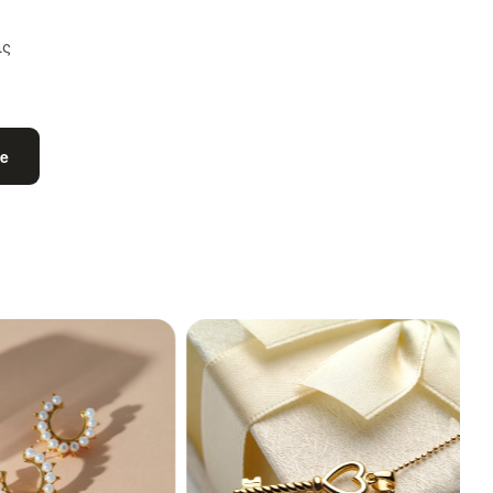
ις
be