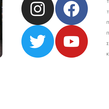
Τ
Τ
Π
Π
Σ
Κ