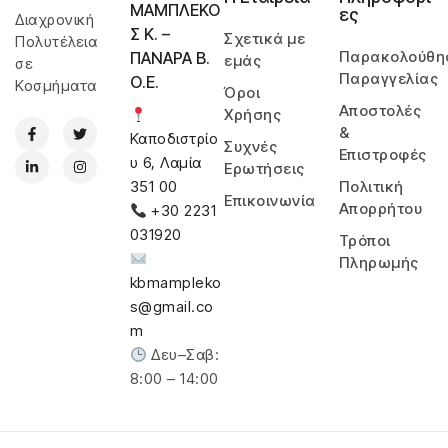
ΜΑΜΠΛΕΚΟ
ες
Διαχρονική
Σ Κ. –
Σχετικά με
Πολυτέλεια
Παρακολούθη
ΠΑΝΑΡΑ Β.
εμάς
σε
Παραγγελίας
Ο.Ε.
Κοσμήματα
Όροι
Αποστολές
Χρήσης
&
Καποδιστρίο
Συχνές
Επιστροφές
υ 6, Λαμία
Ερωτήσεις
Πολιτική
351 00
Επικοινωνία
Απορρήτου
+30 2231
031920
Τρόποι
Πληρωμής
kbmampleko
s@gmail.co
m
Δευ–Σαβ:
8:00 – 14:00