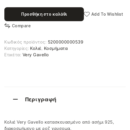
Προσθήκη στο καλάθι
Add To Wishlist
Compare
Κωδικός προϊόντος:
5200000000539
Κατηγορίες:
Κολιέ
,
Κοσμήματα
Ετικέτα:
Very Gavello
Περιγραφή
Κολιέ Very Gavello κατασκευασμένο από ασήμι 925,
διακοσμήμενο με ροζ χρυσομα.