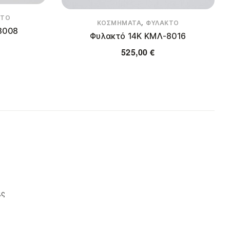
ΚΤΌ
,
ΚΟΣΜΉΜΑΤΑ
ΦΥΛΑΚΤΌ
8008
Φυλακτό 14Κ ΚΜΛ-8016
525,00
€
ις