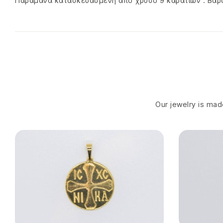
Παραμάνα κατασκευασμένη από χρυσό 9 καρατίων . Βάρο
Our jewelry is made