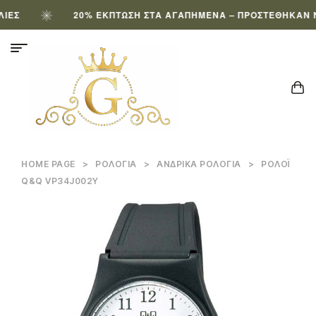
Σ
20% ΈΚΠΤΩΣΗ ΣΤΑ ΑΓΑΠΗΜΈΝΑ – ΠΡΟΣΤΈΘΗΚΑΝ ΝΈΑ
HOME PAGE
>
ΡΟΛΌΓΙΑ
>
ΑΝΔΡΙΚΆ ΡΟΛΌΓΙΑ
>
ΡΟΛΌΙ
Q&Q VP34J002Y