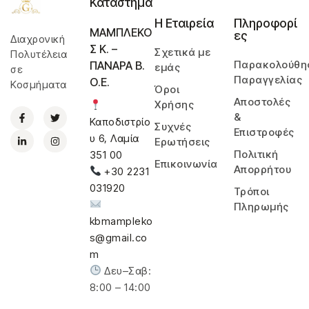
Κατάστημα
Η Εταιρεία
Πληροφορί
ΜΑΜΠΛΕΚΟ
ες
Διαχρονική
Σ Κ. –
Σχετικά με
Πολυτέλεια
Παρακολούθη
ΠΑΝΑΡΑ Β.
εμάς
σε
Παραγγελίας
Ο.Ε.
Κοσμήματα
Όροι
Αποστολές
Χρήσης
&
Καποδιστρίο
Συχνές
Επιστροφές
υ 6, Λαμία
Ερωτήσεις
Πολιτική
351 00
Επικοινωνία
Απορρήτου
+30 2231
031920
Τρόποι
Πληρωμής
kbmampleko
s@gmail.co
m
Δευ–Σαβ:
8:00 – 14:00