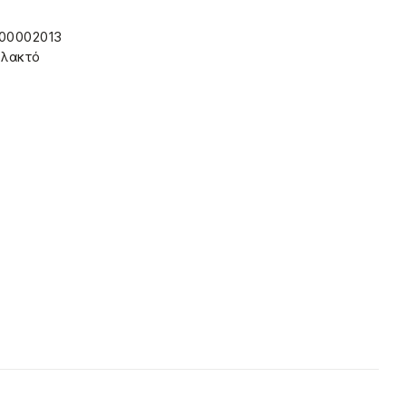
00002013
λακτό