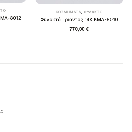
ΚΤΌ
,
ΚΟΣΜΉΜΑΤΑ
ΦΥΛΑΚΤΌ
ΚΜΛ-8012
Φυλακτό Τριάντος 14Κ ΚΜΛ-8010
770,00
€
ις