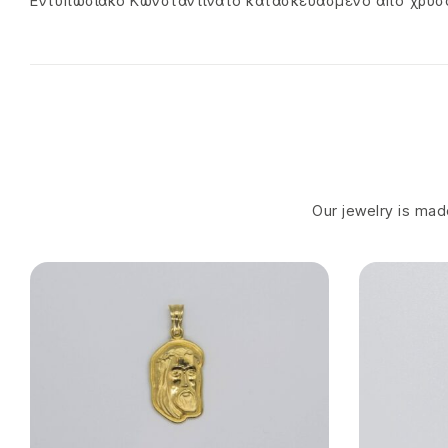
Εντυπωσιακό Κωνσταντινάτο κατασκευασμένο από χρυσό 
Our jewelry is made