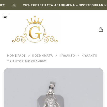
20% ΈΚΠΤΩΣΗ ΣΤΑ ΑΓΑΠΗΜΈΝΑ – ΠΡΟΣΤΈΘΗΚΑΝ ΝΈΑ
HOME PAGE
>
ΚΟΣΜΉΜΑΤΑ
>
ΦΥΛΑΚΤΌ
>
ΦΥΛΑΚΤΌ
ΤΡΙΆΝΤΟΣ 14Κ ΚΜΛ-8061