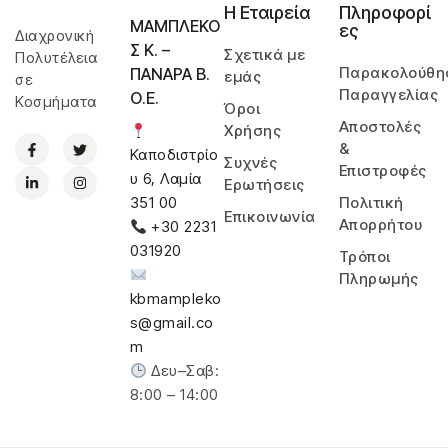
Η Εταιρεία
Πληροφορί
ΜΑΜΠΛΕΚΟ
ες
Διαχρονική
Σ Κ. –
Σχετικά με
Πολυτέλεια
Παρακολούθη
ΠΑΝΑΡΑ Β.
εμάς
σε
Παραγγελίας
Ο.Ε.
Κοσμήματα
Όροι
Αποστολές
Χρήσης
&
Καποδιστρίο
Συχνές
Επιστροφές
υ 6, Λαμία
Ερωτήσεις
Πολιτική
351 00
Επικοινωνία
Απορρήτου
+30 2231
031920
Τρόποι
Πληρωμής
kbmampleko
s@gmail.co
m
Δευ–Σαβ:
8:00 – 14:00