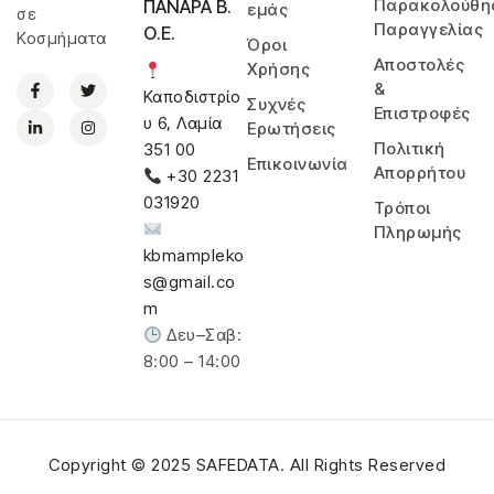
Παρακολούθη
ΠΑΝΑΡΑ Β.
εμάς
σε
Παραγγελίας
Ο.Ε.
Κοσμήματα
Όροι
Αποστολές
Χρήσης
&
Καποδιστρίο
Συχνές
Επιστροφές
υ 6, Λαμία
Ερωτήσεις
Πολιτική
351 00
Επικοινωνία
Απορρήτου
+30 2231
031920
Τρόποι
Πληρωμής
kbmampleko
s@gmail.co
m
Δευ–Σαβ:
8:00 – 14:00
Copyright © 2025
SAFEDATA
. All Rights Reserved