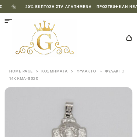
20% ΈΚΠΤΩΣΗ ΣΤΑ ΑΓΑΠΗΜΈΝΑ – ΠΡΟΣΤΈΘΗΚΑΝ ΝΈΑ Π
HOME PAGE
>
ΚΟΣΜΉΜΑΤΑ
>
ΦΥΛΑΚΤΌ
>
ΦΥΛΑΚΤΌ
14Κ ΚΜΛ-8020