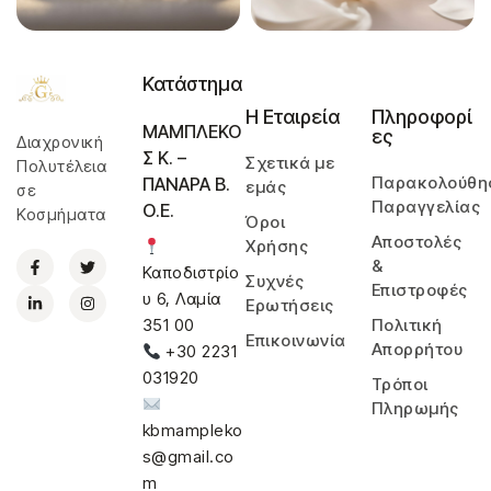
Κατάστημα
Η Εταιρεία
Πληροφορί
ΜΑΜΠΛΕΚΟ
ες
Διαχρονική
Σ Κ. –
Σχετικά με
Πολυτέλεια
Παρακολούθη
ΠΑΝΑΡΑ Β.
εμάς
σε
Παραγγελίας
Ο.Ε.
Κοσμήματα
Όροι
Αποστολές
Χρήσης
&
Καποδιστρίο
Συχνές
Επιστροφές
υ 6, Λαμία
Ερωτήσεις
Πολιτική
351 00
Επικοινωνία
Απορρήτου
+30 2231
031920
Τρόποι
Πληρωμής
kbmampleko
s@gmail.co
m