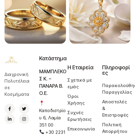
Κατάστημα
Η Εταιρεία
Πληροφορί
ΜΑΜΠΛΕΚΟ
ες
Διαχρονική
Σ Κ. –
Σχετικά με
Πολυτέλεια
Παρακολούθη
ΠΑΝΑΡΑ Β.
εμάς
σε
Παραγγελίας
Ο.Ε.
Κοσμήματα
Όροι
Αποστολές
Χρήσης
&
Καποδιστρίο
Συχνές
Επιστροφές
υ 6, Λαμία
Ερωτήσεις
Πολιτική
351 00
Επικοινωνία
Απορρήτου
+30 2231