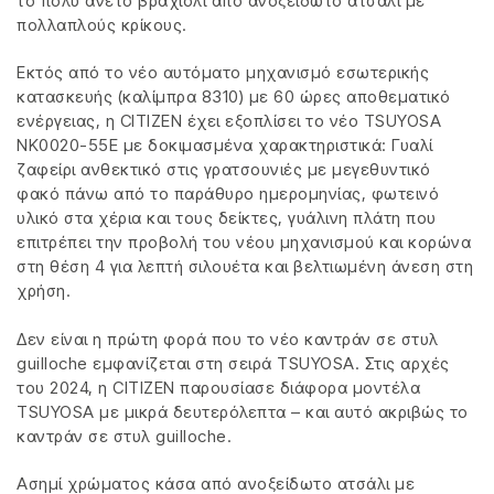
το πολύ άνετο βραχιόλι από ανοξείδωτο ατσάλι με
πολλαπλούς κρίκους.
Εκτός από το νέο αυτόματο μηχανισμό εσωτερικής
κατασκευής (καλίμπρα 8310) με 60 ώρες αποθεματικό
ενέργειας, η CITIZEN έχει εξοπλίσει το νέο TSUYOSA
NK0020-55E με δοκιμασμένα χαρακτηριστικά: Γυαλί
ζαφείρι ανθεκτικό στις γρατσουνιές με μεγεθυντικό
φακό πάνω από το παράθυρο ημερομηνίας, φωτεινό
υλικό στα χέρια και τους δείκτες, γυάλινη πλάτη που
επιτρέπει την προβολή του νέου μηχανισμού και κορώνα
στη θέση 4 για λεπτή σιλουέτα και βελτιωμένη άνεση στη
χρήση.
Δεν είναι η πρώτη φορά που το νέο καντράν σε στυλ
guilloche εμφανίζεται στη σειρά TSUYOSA. Στις αρχές
του 2024, η CITIZEN παρουσίασε διάφορα μοντέλα
TSUYOSA με μικρά δευτερόλεπτα – και αυτό ακριβώς το
καντράν σε στυλ guilloche.
Ασημί χρώματος κάσα από ανοξείδωτο ατσάλι με