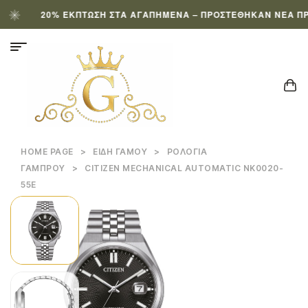
20% ΈΚΠΤΩΣΗ ΣΤΑ ΑΓΑΠΗΜΈΝΑ – ΠΡΟΣΤΈΘΗΚΑΝ ΝΈΑ ΠΡΟΪΌ
HOME PAGE
>
ΕΊΔΗ ΓΆΜΟΥ
>
ΡΟΛΌΓΙΑ
ΓΑΜΠΡΟΎ
>
CITIZEN MECHANICAL AUTOMATIC NK0020-
55E