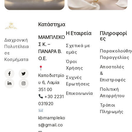
Κατάστημα
Η Εταιρεία
Πληροφορί
ΜΑΜΠΛΕΚΟ
ες
Διαχρονική
Σ Κ. –
Σχετικά με
Πολυτέλεια
Παρακολούθη
ΠΑΝΑΡΑ Β.
εμάς
σε
Παραγγελίας
Ο.Ε.
Κοσμήματα
Όροι
Αποστολές
Χρήσης
&
Καποδιστρίο
Συχνές
Επιστροφές
υ 6, Λαμία
Ερωτήσεις
Πολιτική
351 00
Επικοινωνία
Απορρήτου
+30 2231
031920
Τρόποι
Πληρωμής
kbmampleko
s@gmail.co
m