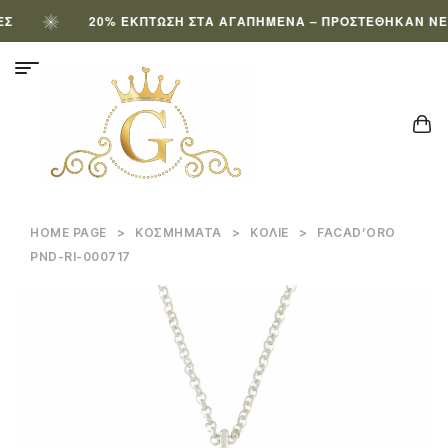
20% ΈΚΠΤΩΣΗ ΣΤΑ ΑΓΑΠΗΜΈΝΑ – ΠΡΟΣΤΈΘΗΚΑΝ ΝΈΑ 
HOME PAGE
>
ΚΟΣΜΉΜΑΤΑ
>
ΚΟΛΙΈ
>
FACAD’ORO
ΡΝD-RΙ-000717