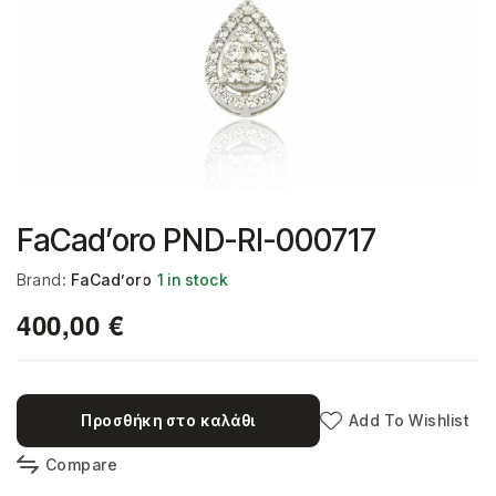
FaCad’oro ΡΝD-RΙ-000717
Brand:
FaCad’oro
1 in stock
400,00
€
Προσθήκη στο καλάθι
Add To Wishlist
Compare