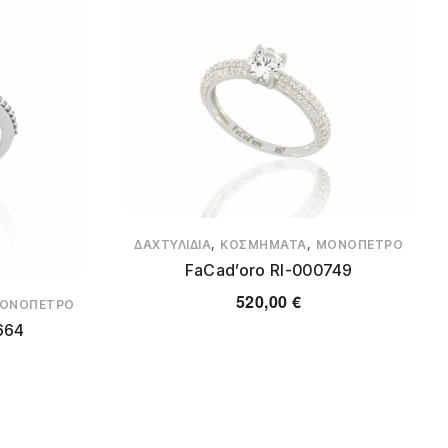
,
,
ΔΑΧΤΥΛΊΔΙΑ
ΚΟΣΜΉΜΑΤΑ
ΜΟΝΌΠΕΤΡΟ
FaCad’oro RΙ-000749
520,00
€
ΟΝΌΠΕΤΡΟ
664