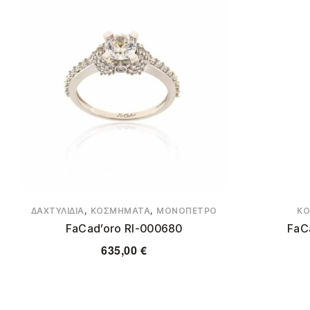
,
,
ΔΑΧΤΥΛΊΔΙΑ
ΚΟΣΜΉΜΑΤΑ
ΜΟΝΌΠΕΤΡΟ
Κ
FaCad’oro RΙ-000680
FaC
635,00
€