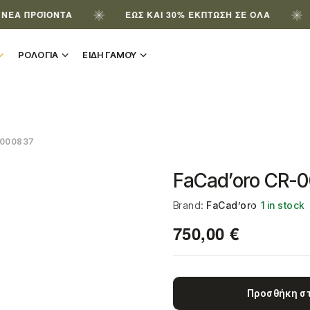
ΡΟΪΌΝΤΑ
ΈΩΣ ΚΑΙ 30% ΈΚΠΤΩΣΗ ΣΕ ΌΛΑ
ΕΓΓ
ΡΟΛΟΓΙΑ
ΕΙΔΗ ΓΑΜΟΥ
000837
FaCad’oro CR-
Brand:
FaCad’oro
1 in stock
750,00
€
Προσθήκη στ