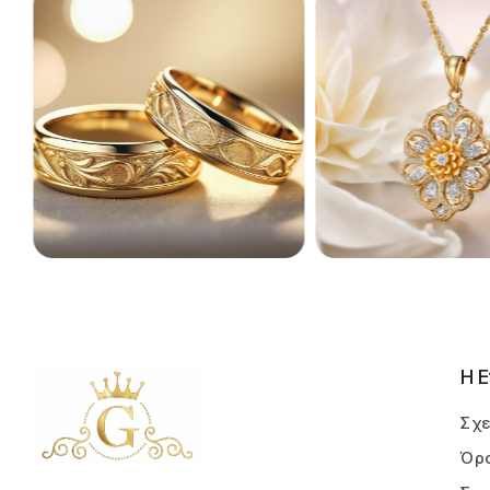
Η Ε
Σχε
Όρο