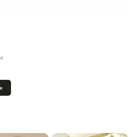
ις
be