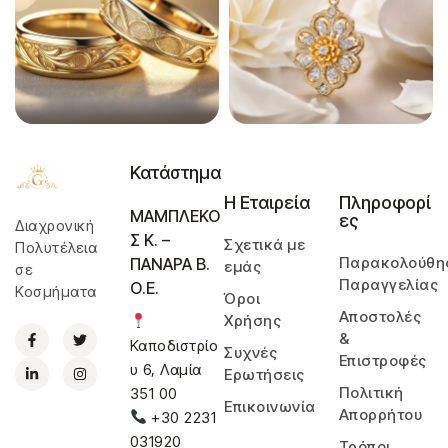
Κατάστημα
Η Εταιρεία
Πληροφορί
ΜΑΜΠΛΕΚΟ
ες
Διαχρονική
Σ Κ. –
Σχετικά με
Πολυτέλεια
Παρακολούθη
ΠΑΝΑΡΑ Β.
εμάς
σε
Παραγγελίας
Ο.Ε.
Κοσμήματα
Όροι
Αποστολές
Χρήσης
&
Καποδιστρίο
Συχνές
Επιστροφές
υ 6, Λαμία
Ερωτήσεις
Πολιτική
351 00
Επικοινωνία
Απορρήτου
+30 2231
031920
Τρόποι