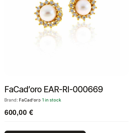
FaCad’oro EAR-RI-000669
Brand:
FaCad’oro
1 in stock
600,00
€