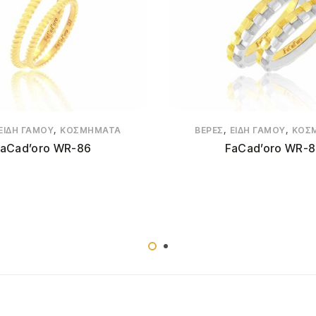
,
,
,
ΕΊΔΗ ΓΆΜΟΥ
ΚΟΣΜΉΜΑΤΑ
ΒΈΡΕΣ
ΕΊΔΗ ΓΆΜΟΥ
ΚΟΣ
aCad’oro WR-86
FaCad’oro WR-