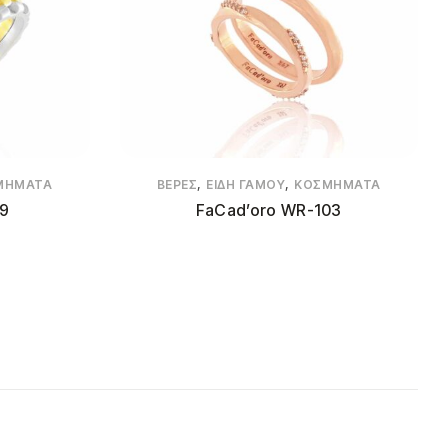
,
,
ΜΉΜΑΤΑ
ΒΈΡΕΣ
ΕΊΔΗ ΓΆΜΟΥ
ΚΟΣΜΉΜΑΤΑ
89
FaCad’oro WR-103