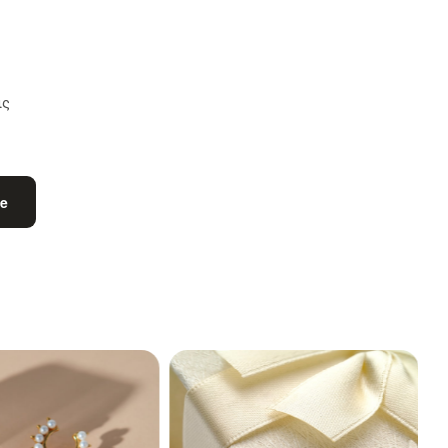
ις
be