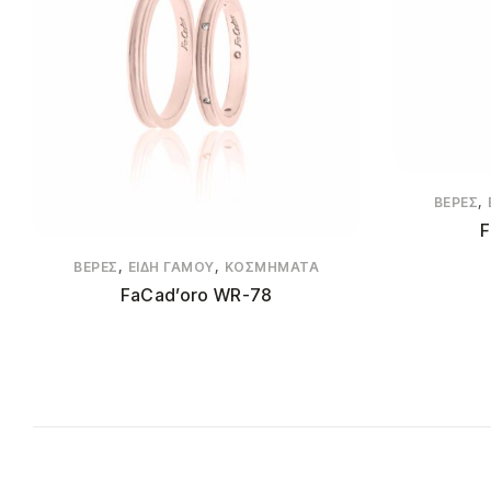
,
ΒΈΡΕΣ
F
,
,
ΒΈΡΕΣ
ΕΊΔΗ ΓΆΜΟΥ
ΚΟΣΜΉΜΑΤΑ
FaCad’oro WR-78