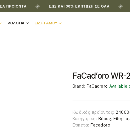
ΪΌΝΤΑ
ΈΩΣ ΚΑΙ 30% ΈΚΠΤΩΣΗ ΣΕ ΌΛΑ
ΕΓΓΡΆ
ΡΟΛΟΓΙΑ
ΕΙΔΗ ΓΑΜΟΥ
FaCad’oro WR-
Brand:
FaCad’oro
Available
Κωδικός προϊόντος:
24000
Κατηγορίες:
Βέρες
,
Είδη Γά
Ετικέτα:
Facadoro