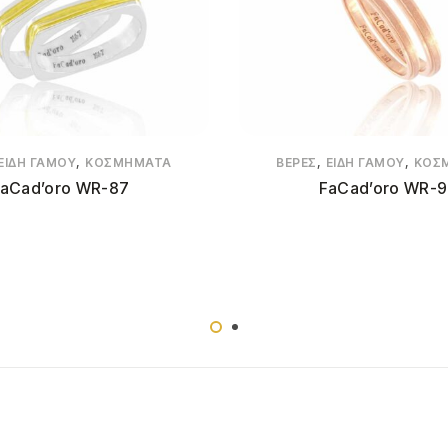
,
,
,
ΕΊΔΗ ΓΆΜΟΥ
ΚΟΣΜΉΜΑΤΑ
ΒΈΡΕΣ
ΕΊΔΗ ΓΆΜΟΥ
ΚΟΣ
aCad’oro WR-87
FaCad’oro WR-