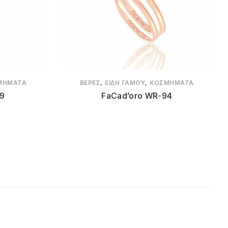
,
,
ΜΉΜΑΤΑ
ΒΈΡΕΣ
ΕΊΔΗ ΓΆΜΟΥ
ΚΟΣΜΉΜΑΤΑ
99
FaCad’oro WR-94