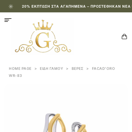
20% ΈΚΠΤΩΣΗ ΣΤΑ ΑΓΑΠΗΜΈΝΑ – ΠΡΟΣΤΈΘΗΚΑΝ ΝΈΑ ΠΡ
HOME PAGE
>
ΕΊΔΗ ΓΆΜΟΥ
>
ΒΈΡΕΣ
>
FACAD’ORO
WR-83