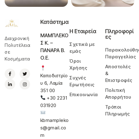
Κατάστημα
Η Εταιρεία
Πληροφορί
ΜΑΜΠΛΕΚΟ
ες
Διαχρονική
Σ Κ. –
Σχετικά με
Πολυτέλεια
Παρακολούθη
ΠΑΝΑΡΑ Β.
εμάς
σε
Παραγγελίας
Ο.Ε.
Κοσμήματα
Όροι
Αποστολές
Χρήσης
&
Καποδιστρίο
Συχνές
Επιστροφές
υ 6, Λαμία
Ερωτήσεις
Πολιτική
351 00
Επικοινωνία
Απορρήτου
+30 2231
031920
Τρόποι
Πληρωμής
kbmampleko
s@gmail.co
m