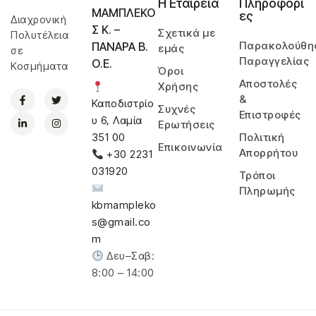
Η Εταιρεία
Πληροφορί
ΜΑΜΠΛΕΚΟ
ες
Διαχρονική
Σ Κ. –
Σχετικά με
Πολυτέλεια
Παρακολούθη
ΠΑΝΑΡΑ Β.
εμάς
σε
Παραγγελίας
Ο.Ε.
Κοσμήματα
Όροι
Αποστολές
Χρήσης
&
Καποδιστρίο
Συχνές
Επιστροφές
υ 6, Λαμία
Ερωτήσεις
Πολιτική
351 00
Επικοινωνία
Απορρήτου
+30 2231
031920
Τρόποι
Πληρωμής
kbmampleko
s@gmail.co
m
Δευ–Σαβ:
8:00 – 14:00