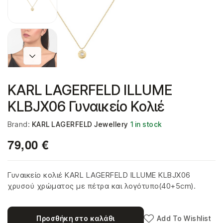
KARL LAGERFELD ILLUME
KLBJX06 Γυναικείο Κολιέ
Brand:
KARL LAGERFELD Jewellery
1 in stock
79,00
€
Γυναικείο κολιέ KARL LAGERFELD ILLUME KLBJX06
χρυσού χρώματος με πέτρα και λογότυπο(40+5cm).
Προσθήκη στο καλάθι
Add To Wishlist