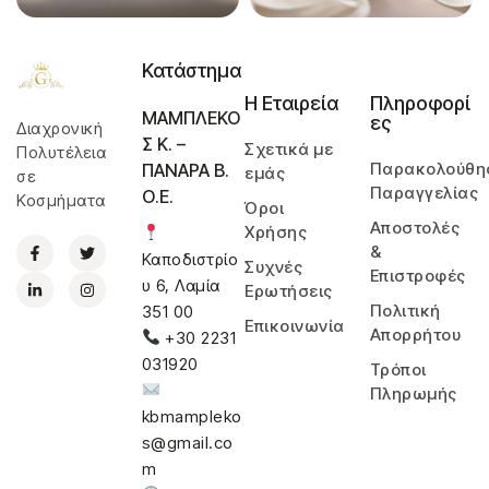
Κατάστημα
Η Εταιρεία
Πληροφορί
ΜΑΜΠΛΕΚΟ
ες
Διαχρονική
Σ Κ. –
Σχετικά με
Πολυτέλεια
Παρακολούθη
ΠΑΝΑΡΑ Β.
εμάς
σε
Παραγγελίας
Ο.Ε.
Κοσμήματα
Όροι
Αποστολές
Χρήσης
&
Καποδιστρίο
Συχνές
Επιστροφές
υ 6, Λαμία
Ερωτήσεις
Πολιτική
351 00
Επικοινωνία
Απορρήτου
+30 2231
031920
Τρόποι
Πληρωμής
kbmampleko
s@gmail.co
m