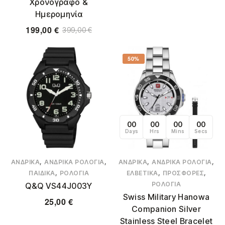
Χρονογράφο &
Ημερομηνία
199,00
€
399,00
€
50%
00
00
00
00
Days
Hrs
Mins
Secs
,
,
,
,
ΑΝΔΡΙΚΆ
ΑΝΔΡΙΚΆ ΡΟΛΌΓΙΑ
ΑΝΔΡΙΚΆ
ΑΝΔΡΙΚΆ ΡΟΛΌΓΙΑ
,
,
,
ΠΑΙΔΙΚΆ
ΡΟΛΌΓΙΑ
ΕΛΒΕΤΙΚΆ
ΠΡΟΣΦΟΡΈΣ
ΡΟΛΌΓΙΑ
Q&Q VS44J003Y
Swiss Military Hanowa
25,00
€
Companion Silver
Stainless Steel Bracelet