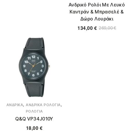
Ανδρικό Ρολόι Με Λευκό
Καντράν & Μπρασελέ &
Δώρο Λουράκι
134,00
€
269,00
€
,
,
ΑΝΔΡΙΚΆ
ΑΝΔΡΙΚΆ ΡΟΛΌΓΙΑ
ΡΟΛΌΓΙΑ
Q&Q VP34J010Y
18,00
€