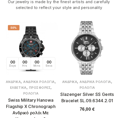
Our jewelry is made by the finest artists and carefully
selected to reflect your style and personality
50%
00
00
00
00
Days
Hrs
Mins
Secs
,
,
,
,
ΑΝΔΡΙΚΆ
ΑΝΔΡΙΚΆ ΡΟΛΌΓΙΑ
ΑΝΔΡΙΚΆ
ΑΝΔΡΙΚΆ ΡΟΛΌΓΙΑ
,
,
ΕΛΒΕΤΙΚΆ
ΠΡΟΣΦΟΡΈΣ
ΡΟΛΌΓΙΑ
ΡΟΛΌΓΙΑ
Slazenger Silver SS Gents
Swiss Military Hanowa
Bracelet SL.09.6344.2.01
Flagship X Chronograph
76,00
€
Ανδρικό ρολόι Με