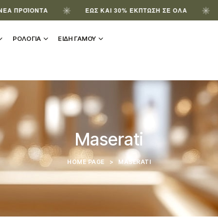
ΤΑ
ΈΩΣ ΚΑΙ 30% ΈΚΠΤΩΣΗ ΣΕ ΌΛΑ
ΕΓΓΡΆΨΟΥ
ΡΟΛΟΓΙΑ
ΕΙΔΗ ΓΑΜΟΥ
Maserati
HOME PAGE
>
MASERATI