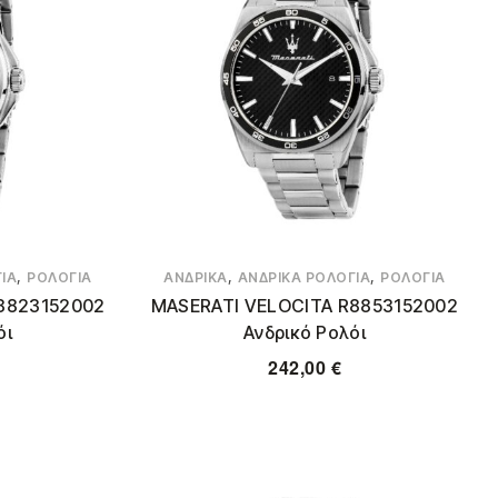
,
,
,
ΙΑ
ΡΟΛΌΓΙΑ
ΑΝΔΡΙΚΆ
ΑΝΔΡΙΚΆ ΡΟΛΌΓΙΑ
ΡΟΛΌΓΙΑ
8823152002
MASERATI VELOCITA R8853152002
όι
Ανδρικό Ρολόι
242,00
€