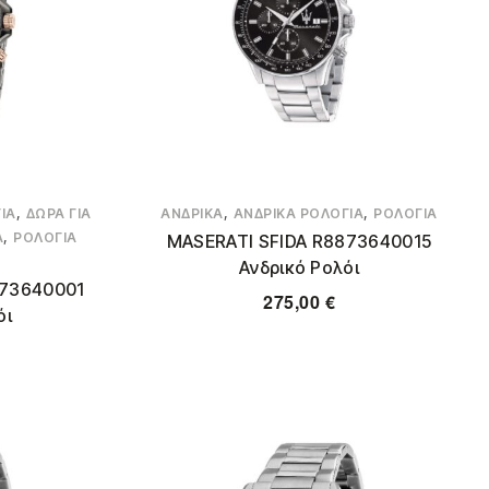
,
,
,
ΙΑ
ΔΏΡΑ ΓΙΑ
ΑΝΔΡΙΚΆ
ΑΝΔΡΙΚΆ ΡΟΛΌΓΙΑ
ΡΟΛΌΓΙΑ
,
Α
ΡΟΛΌΓΙΑ
MASERATI SFIDA R8873640015
Ανδρικό Ρολόι
873640001
275,00
€
όι