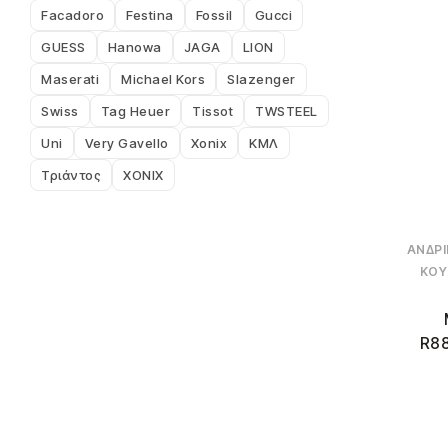
Facadoro
Festina
Fossil
Gucci
GUESS
Hanowa
JAGA
LION
Maserati
Michael Kors
Slazenger
Swiss
Tag Heuer
Tissot
TWSTEEL
Uni
Very Gavello
Xonix
ΚΜΛ
Τριάντος
ΧΟΝΙΧ
ΑΝΔΡΙ
ΚΟΥ
R88