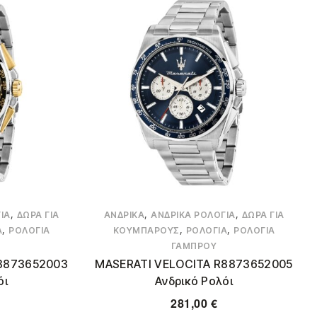
,
,
,
ΙΑ
ΔΏΡΑ ΓΙΑ
ΑΝΔΡΙΚΆ
ΑΝΔΡΙΚΆ ΡΟΛΌΓΙΑ
ΔΏΡΑ ΓΙΑ
,
,
,
Α
ΡΟΛΌΓΙΑ
ΚΟΥΜΠΆΡΟΥΣ
ΡΟΛΌΓΙΑ
ΡΟΛΌΓΙΑ
ΓΑΜΠΡΟΎ
8873652003
MASERATI VELOCITA R8873652005
όι
Ανδρικό Ρολόι
281,00
€