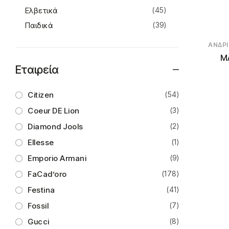
Ελβετικά
(45)
Παιδικά
(39)
ΑΝΔΡ
M
Εταιρεία
Citizen
(54)
Coeur DE Lion
(3)
Diamond Jools
(2)
Ellesse
(1)
Emporio Armani
(9)
FaCad’oro
(178)
Festina
(41)
Fossil
(7)
Gucci
(8)