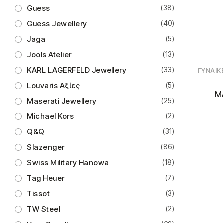
Guess
(38)
Guess Jewellery
(40)
Jaga
(5)
Jools Atelier
(13)
KARL LAGERFELD Jewellery
(33)
ΓΥΝΑΙΚ
Louvaris Αξίες
(5)
M
Maserati Jewellery
(25)
Michael Kors
(2)
Q&Q
(31)
Slazenger
(86)
Swiss Military Hanowa
(18)
Tag Heuer
(7)
Tissot
(3)
TW Steel
(2)