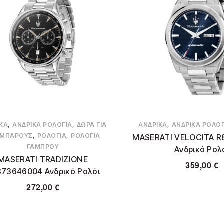
,
,
,
ΚΆ
ΑΝΔΡΙΚΆ ΡΟΛΌΓΙΑ
ΔΏΡΑ ΓΙΑ
ΑΝΔΡΙΚΆ
ΑΝΔΡΙΚΆ ΡΟΛΌΓ
,
,
ΜΠΆΡΟΥΣ
ΡΟΛΌΓΙΑ
ΡΟΛΌΓΙΑ
MASERATI VELOCITA R
ΓΑΜΠΡΟΎ
Ανδρικό Ρολ
MASERATI TRADIZIONE
359,00
€
73646004 Ανδρικό Ρολόι
272,00
€