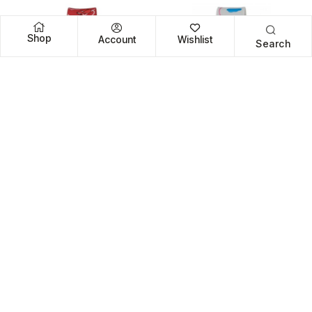
Shop
Account
Wishlist
Search
,
,
ΠΑΙΔΙΚΆ
ΡΟΛΌΓΙΑ
ΠΑΙΔΙΚΆ
ΡΟΛΌΓΙΑ
Q&Q V22A-010VY
Q&Q V22A-021VY
20,00
€
23,00
€