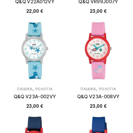
Q&Q V22A012VY
Q&Q VR99J007Y
22,00
€
23,00
€
,
,
ΠΑΙΔΙΚΆ
ΡΟΛΌΓΙΑ
ΠΑΙΔΙΚΆ
ΡΟΛΌΓΙΑ
Q&Q V23A-002VY
Q&Q V23A-008VY
23,00
€
23,00
€