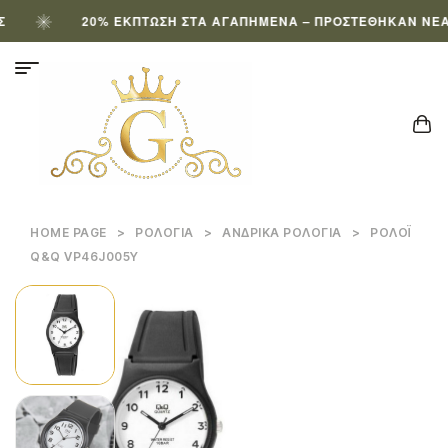
20% ΈΚΠΤΩΣΗ ΣΤΑ ΑΓΑΠΗΜΈΝΑ – ΠΡΟΣΤΈΘΗΚΑΝ ΝΈΑ ΠΡ
HOME PAGE
>
ΡΟΛΌΓΙΑ
>
ΑΝΔΡΙΚΆ ΡΟΛΌΓΙΑ
>
ΡΟΛΌΙ
Q&Q VP46J005Y