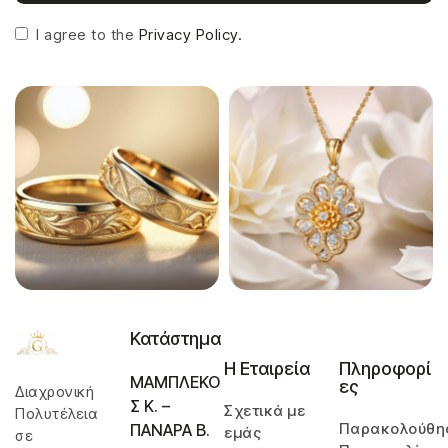
I agree to the
Privacy Policy.
Κατάστημα
Η Εταιρεία
Πληροφορί
ΜΑΜΠΛΕΚΟ
ες
Διαχρονική
Σ Κ. –
Σχετικά με
Πολυτέλεια
Παρακολούθη
ΠΑΝΑΡΑ Β.
εμάς
σε