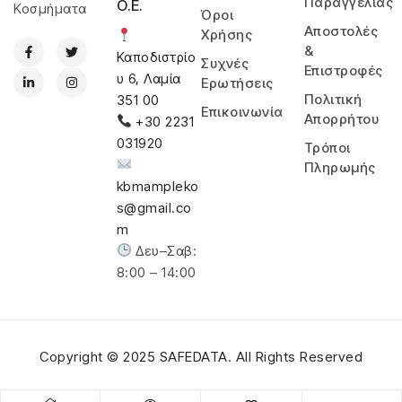
Παραγγελίας
Ο.Ε.
Κοσμήματα
Όροι
Αποστολές
Χρήσης
&
Καποδιστρίο
Συχνές
Επιστροφές
υ 6, Λαμία
Ερωτήσεις
Πολιτική
351 00
Επικοινωνία
Απορρήτου
+30 2231
031920
Τρόποι
Πληρωμής
kbmampleko
s@gmail.co
m
Δευ–Σαβ:
8:00 – 14:00
Copyright © 2025
SAFEDATA
. All Rights Reserved