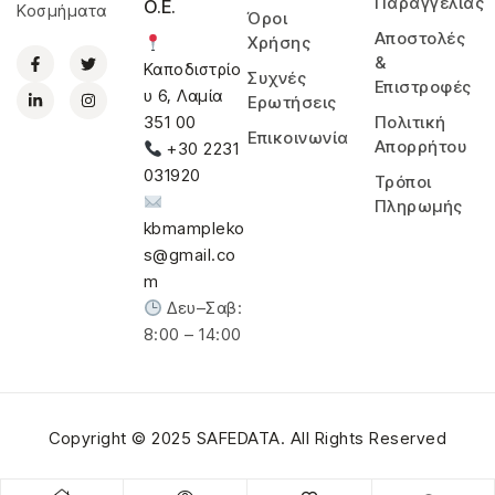
Παραγγελίας
Ο.Ε.
Κοσμήματα
Όροι
Αποστολές
Χρήσης
&
Καποδιστρίο
Συχνές
Επιστροφές
υ 6, Λαμία
Ερωτήσεις
Πολιτική
351 00
Επικοινωνία
Απορρήτου
+30 2231
031920
Τρόποι
Πληρωμής
kbmampleko
s@gmail.co
m
Δευ–Σαβ:
8:00 – 14:00
Copyright © 2025
SAFEDATA
. All Rights Reserved