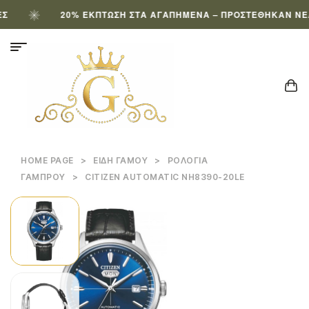
20% ΈΚΠΤΩΣΗ ΣΤΑ ΑΓΑΠΗΜΈΝΑ – ΠΡΟΣΤΈΘΗΚΑΝ ΝΈΑ Π
HOME PAGE
>
ΕΊΔΗ ΓΆΜΟΥ
>
ΡΟΛΌΓΙΑ
ΓΑΜΠΡΟΎ
>
CITIZEN AUTOMATIC NH8390-20LE