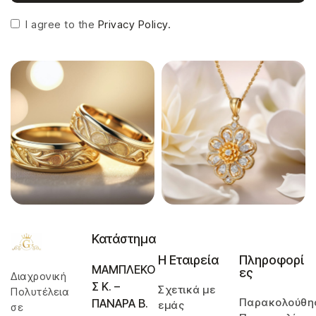
I agree to the
Privacy Policy.
Κατάστημα
Η Εταιρεία
Πληροφορί
ΜΑΜΠΛΕΚΟ
ες
Διαχρονική
Σ Κ. –
Σχετικά με
Πολυτέλεια
Παρακολούθη
ΠΑΝΑΡΑ Β.
εμάς
σε