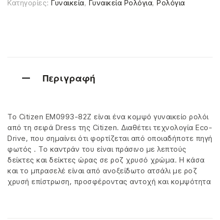
Κατηγορίες:
Γυναικεία
,
Γυναικεία Ρολόγια
,
Ρολόγια
Περιγραφή
Το Citizen EM0993-82Z είναι ένα κομψό γυναικείο ρολόι
από τη σειρά Dress της Citizen. Διαθέτει τεχνολογία Eco-
Drive, που σημαίνει ότι φορτίζεται από οποιαδήποτε πηγή
φωτός . Το καντράν του είναι πράσινο με λεπτούς
δείκτες και δείκτες ώρας σε ροζ χρυσό χρώμα. Η κάσα
και το μπρασελέ είναι από ανοξείδωτο ατσάλι με ροζ
χρυσή επίστρωση, προσφέροντας αντοχή και κομψότητα