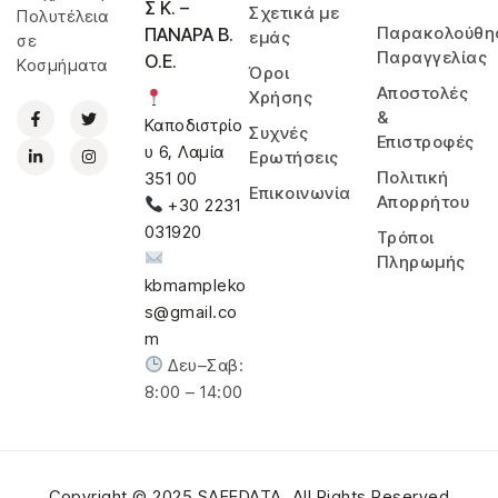
Σ Κ. –
Σχετικά με
Πολυτέλεια
Παρακολούθη
ΠΑΝΑΡΑ Β.
εμάς
σε
Παραγγελίας
Ο.Ε.
Κοσμήματα
Όροι
Αποστολές
Χρήσης
&
Καποδιστρίο
Συχνές
Επιστροφές
υ 6, Λαμία
Ερωτήσεις
Πολιτική
351 00
Επικοινωνία
Απορρήτου
+30 2231
031920
Τρόποι
Πληρωμής
kbmampleko
s@gmail.co
m
Δευ–Σαβ:
8:00 – 14:00
Copyright © 2025
SAFEDATA
. All Rights Reserved