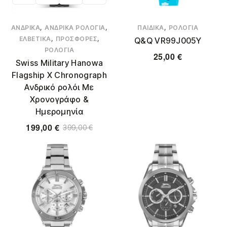
,
,
,
ΑΝΔΡΙΚΆ
ΑΝΔΡΙΚΆ ΡΟΛΌΓΙΑ
ΠΑΙΔΙΚΆ
ΡΟΛΌΓΙΑ
,
,
ΕΛΒΕΤΙΚΆ
ΠΡΟΣΦΟΡΈΣ
Q&Q VR99J005Y
ΡΟΛΌΓΙΑ
25,00
€
Swiss Military Hanowa
Flagship X Chronograph
Ανδρικό ρολόι Με
Χρονογράφο &
Ημερομηνία
199,00
€
399,00
€