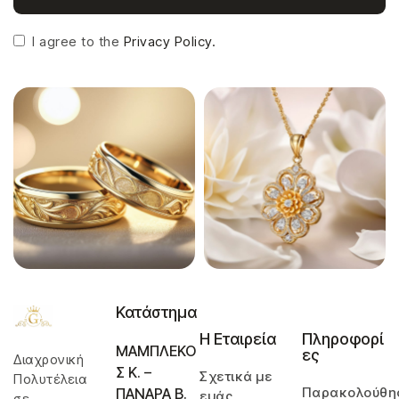
I agree to the
Privacy Policy.
Κατάστημα
Η Εταιρεία
Πληροφορί
ΜΑΜΠΛΕΚΟ
ες
Διαχρονική
Σ Κ. –
Σχετικά με
Πολυτέλεια
Παρακολούθη
ΠΑΝΑΡΑ Β.
εμάς
σε