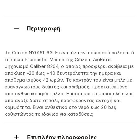
Περιγραφή
Το Citizen NY0161-63LE είναι ένα εντυπωσιακό ρολόι από
τη σειρά Promaster Marine της Citizen. Διαθέτει
μηχανισμό Caliber 8204, ο οποίος προσφέρει ακρίβεια με
απόκλιση -20 έως +40 δευτερόλεπτα την ημέρα και
απόθεμα ισχύος 42 ωρών. Το καντράν του είναι μπλε με
ευανάγνωστους δείκτες και αριθμούς, προστατευμένο
από ανθεκτικό κρύσταλλο. Η κάσα και το μπρασελέ είναι
από ανοξείδωτο ατσάλι, προσφέροντας αντοχή και
κομψότητα. Είναι ανθεκτικό στο νερό έως 20 bar,
καθιστώντας το ιδανικό για καταδύσεις.
Επιπλέον πληροφορίες