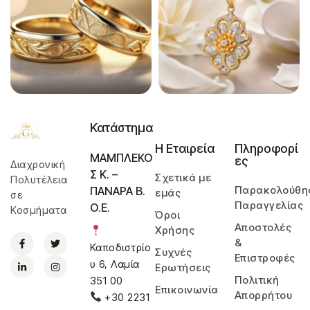
Κατάστημα
Η Εταιρεία
Πληροφορί
ΜΑΜΠΛΕΚΟ
ες
Διαχρονική
Σ Κ. –
Σχετικά με
Πολυτέλεια
Παρακολούθη
ΠΑΝΑΡΑ Β.
εμάς
σε
Παραγγελίας
Ο.Ε.
Κοσμήματα
Όροι
Αποστολές
Χρήσης
&
Καποδιστρίο
Συχνές
Επιστροφές
υ 6, Λαμία
Ερωτήσεις
Πολιτική
351 00
Επικοινωνία
Απορρήτου
+30 2231