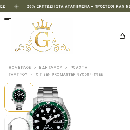
20% ΈΚΠΤΩΣΗ ΣΤΑ ΑΓΑΠΗΜΈΝΑ – ΠΡΟΣΤΈΘΗΚΑΝ ΝΈΑ 
HOME PAGE
>
ΕΊΔΗ ΓΆΜΟΥ
>
ΡΟΛΌΓΙΑ
ΓΑΜΠΡΟΎ
>
CITIZEN PROMASTER NY0084-89EE