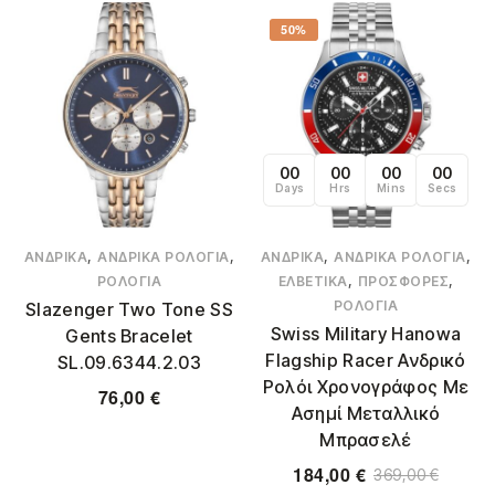
50%
00
00
00
00
Days
Hrs
Mins
Secs
,
,
,
,
ΑΝΔΡΙΚΆ
ΑΝΔΡΙΚΆ ΡΟΛΌΓΙΑ
ΑΝΔΡΙΚΆ
ΑΝΔΡΙΚΆ ΡΟΛΌΓΙΑ
,
,
ΡΟΛΌΓΙΑ
ΕΛΒΕΤΙΚΆ
ΠΡΟΣΦΟΡΈΣ
ΡΟΛΌΓΙΑ
Slazenger Two Tone SS
Swiss Military Hanowa
Gents Bracelet
Flagship Racer Ανδρικό
SL.09.6344.2.03
Ρολόι Χρονογράφος Με
76,00
€
Ασημί Μεταλλικό
Μπρασελέ
184,00
€
369,00
€