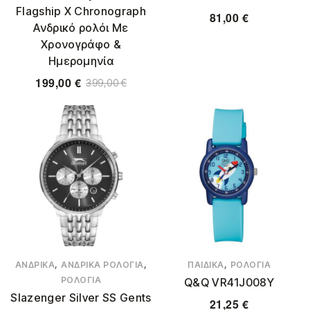
Flagship X Chronograph
81,00
€
Ανδρικό ρολόι Με
Χρονογράφο &
Ημερομηνία
199,00
€
399,00
€
,
,
,
ΑΝΔΡΙΚΆ
ΑΝΔΡΙΚΆ ΡΟΛΌΓΙΑ
ΠΑΙΔΙΚΆ
ΡΟΛΌΓΙΑ
ΡΟΛΌΓΙΑ
Q&Q VR41J008Y
Slazenger Silver SS Gents
21,25
€