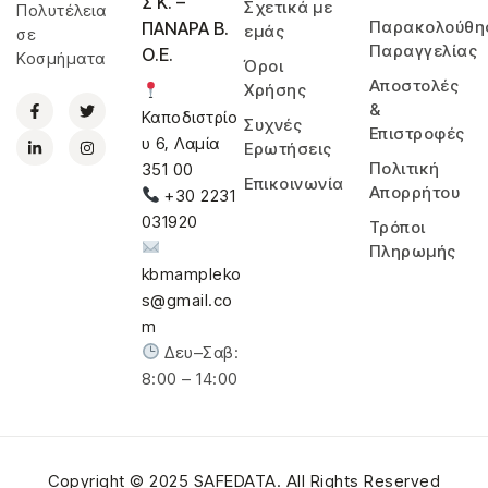
Σ Κ. –
Σχετικά με
Πολυτέλεια
Παρακολούθη
ΠΑΝΑΡΑ Β.
εμάς
σε
Παραγγελίας
Ο.Ε.
Κοσμήματα
Όροι
Αποστολές
Χρήσης
&
Καποδιστρίο
Συχνές
Επιστροφές
υ 6, Λαμία
Ερωτήσεις
Πολιτική
351 00
Επικοινωνία
Απορρήτου
+30 2231
031920
Τρόποι
Πληρωμής
kbmampleko
s@gmail.co
m
Δευ–Σαβ:
8:00 – 14:00
Copyright © 2025
SAFEDATA
. All Rights Reserved