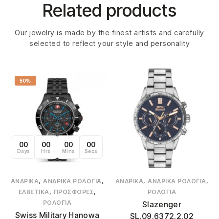
Related products
Our jewelry is made by the finest artists and carefully
selected to reflect your style and personality
50%
00
00
00
00
Days
Hrs
Mins
Secs
,
,
,
,
ΑΝΔΡΙΚΆ
ΑΝΔΡΙΚΆ ΡΟΛΌΓΙΑ
ΑΝΔΡΙΚΆ
ΑΝΔΡΙΚΆ ΡΟΛΌΓΙΑ
,
,
ΕΛΒΕΤΙΚΆ
ΠΡΟΣΦΟΡΈΣ
ΡΟΛΌΓΙΑ
ΡΟΛΌΓΙΑ
Slazenger
Swiss Military Hanowa
SL.09.6372.2.02