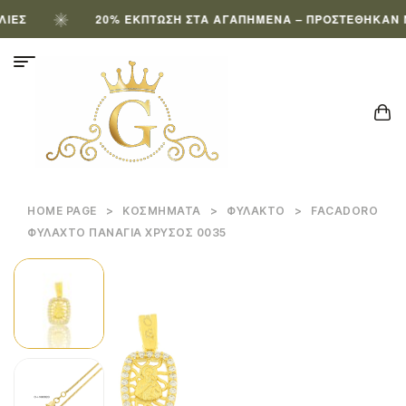
Σ
20% ΈΚΠΤΩΣΗ ΣΤΑ ΑΓΑΠΗΜΈΝΑ – ΠΡΟΣΤΈΘΗΚΑΝ ΝΈ
HOME PAGE
>
ΚΟΣΜΉΜΑΤΑ
>
ΦΥΛΑΚΤΌ
>
FACADORO
ΦΥΛΑΧΤΌ ΠΑΝΑΓΊΑ ΧΡΥΣΌΣ 0035