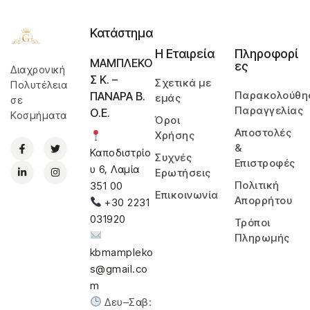
Κατάστημα
Η Εταιρεία
Πληροφορί
ΜΑΜΠΛΕΚΟ
ες
Διαχρονική
Σ Κ. –
Σχετικά με
Πολυτέλεια
Παρακολούθη
ΠΑΝΑΡΑ Β.
εμάς
σε
Παραγγελίας
Ο.Ε.
Κοσμήματα
Όροι
Αποστολές
Χρήσης
&
Καποδιστρίο
Συχνές
Επιστροφές
υ 6, Λαμία
Ερωτήσεις
Πολιτική
351 00
Επικοινωνία
Απορρήτου
+30 2231
031920
Τρόποι
Πληρωμής
kbmampleko
s@gmail.co
m
Δευ–Σαβ: