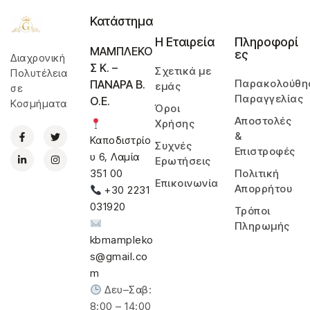
Κατάστημα
Η Εταιρεία
Πληροφορί
ΜΑΜΠΛΕΚΟ
ες
Διαχρονική
Σ Κ. –
Σχετικά με
Πολυτέλεια
Παρακολούθη
ΠΑΝΑΡΑ Β.
εμάς
σε
Παραγγελίας
Ο.Ε.
Κοσμήματα
Όροι
Αποστολές
Χρήσης
&
Καποδιστρίο
Συχνές
Επιστροφές
υ 6, Λαμία
Ερωτήσεις
Πολιτική
351 00
Επικοινωνία
Απορρήτου
+30 2231
031920
Τρόποι
Πληρωμής
kbmampleko
s@gmail.co
m
Δευ–Σαβ:
8:00 – 14:00