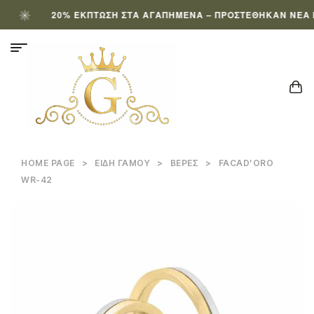
20% ΈΚΠΤΩΣΗ ΣΤΑ ΑΓΑΠΗΜΈΝΑ – ΠΡΟΣΤΈΘΗΚΑΝ ΝΈΑ ΠΡΟ
HOME PAGE
>
ΕΊΔΗ ΓΆΜΟΥ
>
ΒΈΡΕΣ
>
FACAD’ORO
WR-42