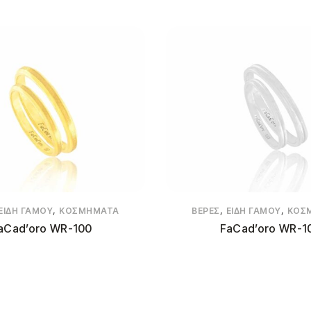
,
,
,
ΕΊΔΗ ΓΆΜΟΥ
ΚΟΣΜΉΜΑΤΑ
ΒΈΡΕΣ
ΕΊΔΗ ΓΆΜΟΥ
ΚΟΣ
aCad’oro WR-100
FaCad’oro WR-1