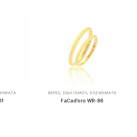
,
,
ΜΉΜΑΤΑ
ΒΈΡΕΣ
ΕΊΔΗ ΓΆΜΟΥ
ΚΟΣΜΉΜΑΤΑ
01
FaCad’oro WR-86