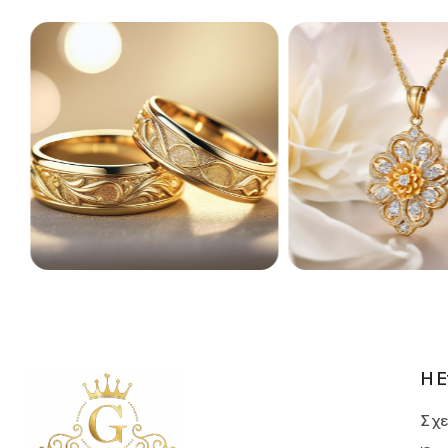
Η Ε
Σχε