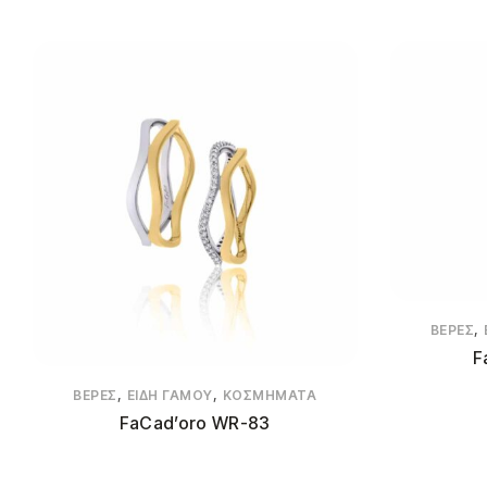
,
ΒΈΡΕΣ
F
,
,
ΒΈΡΕΣ
ΕΊΔΗ ΓΆΜΟΥ
ΚΟΣΜΉΜΑΤΑ
FaCad’oro WR-83