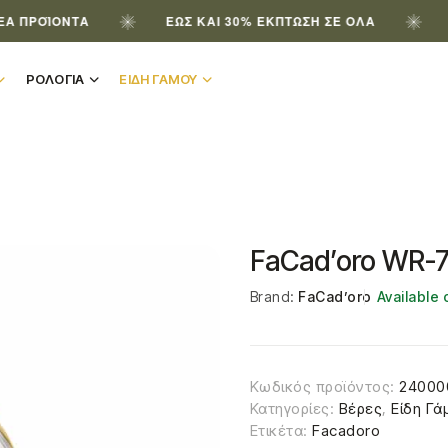
ΪΌΝΤΑ
ΈΩΣ ΚΑΙ 30% ΈΚΠΤΩΣΗ ΣΕ ΌΛΑ
ΕΓΓΡΆ
ΡΟΛΟΓΙΑ
ΕΙΔΗ ΓΑΜΟΥ
FaCad’oro WR-
Brand:
FaCad’oro
Available
Κωδικός προϊόντος:
24000
Κατηγορίες:
Βέρες
,
Είδη Γά
Ετικέτα:
Facadoro