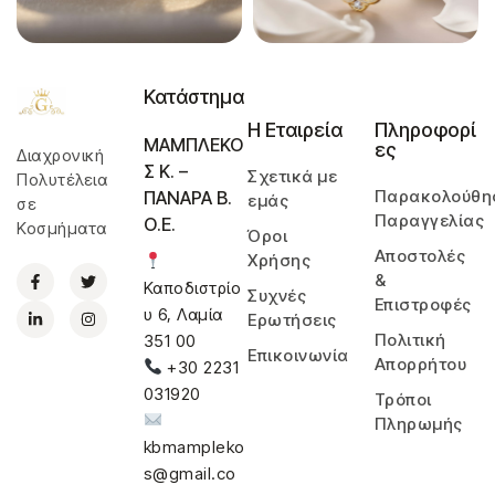
Κατάστημα
Η Εταιρεία
Πληροφορί
ΜΑΜΠΛΕΚΟ
ες
Διαχρονική
Σ Κ. –
Σχετικά με
Πολυτέλεια
Παρακολούθη
ΠΑΝΑΡΑ Β.
εμάς
σε
Παραγγελίας
Ο.Ε.
Κοσμήματα
Όροι
Αποστολές
Χρήσης
&
Καποδιστρίο
Συχνές
Επιστροφές
υ 6, Λαμία
Ερωτήσεις
Πολιτική
351 00
Επικοινωνία
Απορρήτου
+30 2231
031920
Τρόποι
Πληρωμής
kbmampleko
s@gmail.co