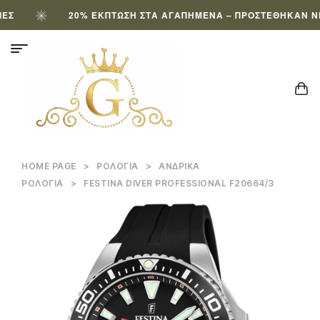
20% ΈΚΠΤΩΣΗ ΣΤΑ ΑΓΑΠΗΜΈΝΑ – ΠΡΟΣΤΈΘΗΚΑΝ ΝΈΑ 
HOME PAGE
>
ΡΟΛΌΓΙΑ
>
ΑΝΔΡΙΚΆ
ΡΟΛΌΓΙΑ
>
FESTINA DIVER PROFESSIONAL F20664/3