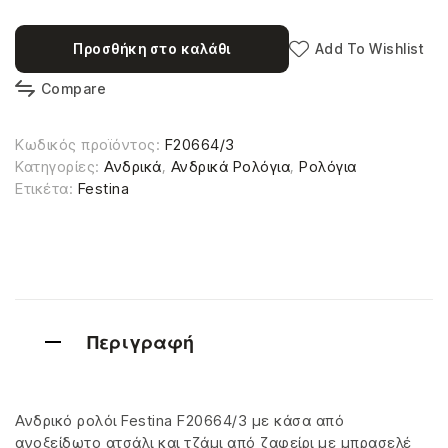
Προσθήκη στο καλάθι
Add To Wishlist
Compare
Κωδικός προϊόντος:
F20664/3
Κατηγορίες:
Ανδρικά
,
Ανδρικά Ρολόγια
,
Ρολόγια
Ετικέτα:
Festina
Περιγραφή
Ανδρικό ρολόι Festina F20664/3 με κάσα από
ανοξείδωτο ατσάλι και τζάμι από ζαφείρι με μπρασελέ