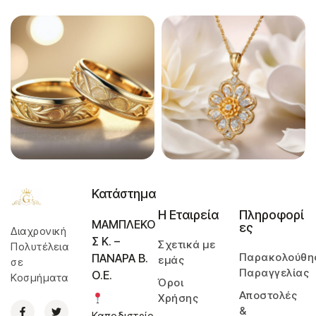
Κατάστημα
Η Εταιρεία
Πληροφορί
ΜΑΜΠΛΕΚΟ
ες
Διαχρονική
Σ Κ. –
Σχετικά με
Πολυτέλεια
Παρακολούθη
ΠΑΝΑΡΑ Β.
εμάς
σε
Παραγγελίας
Ο.Ε.
Κοσμήματα
Όροι
Αποστολές
Χρήσης
&
Καποδιστρίο