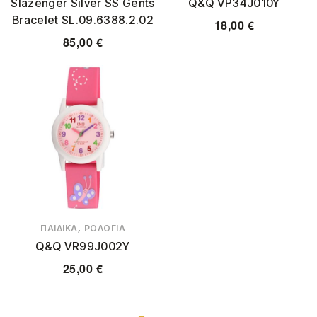
Slazenger Silver SS Gents
Q&Q VP34J010Y
Bracelet SL.09.6388.2.02
18,00
€
85,00
€
,
ΠΑΙΔΙΚΆ
ΡΟΛΌΓΙΑ
Q&Q VR99J002Y
25,00
€