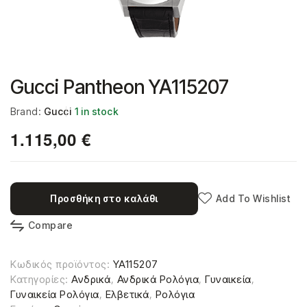
Gucci Pantheon YA115207
Brand:
Gucci
1 in stock
1.115,00
€
Προσθήκη στο καλάθι
Add To Wishlist
Compare
Κωδικός προϊόντος:
YA115207
Κατηγορίες:
Ανδρικά
,
Ανδρικά Ρολόγια
,
Γυναικεία
,
Γυναικεία Ρολόγια
,
Ελβετικά
,
Ρολόγια