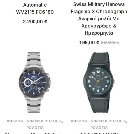
Swiss Military Hanowa
Automatic
Flagship X Chronograph
WV2115.FC6180
Ανδρικό ρολόι Με
2.200,00
€
Χρονογράφο &
Ημερομηνία
199,00
€
399,00
€
,
,
,
,
ΑΝΔΡΙΚΆ
ΑΝΔΡΙΚΆ ΡΟΛΌΓΙΑ
ΑΝΔΡΙΚΆ
ΑΝΔΡΙΚΆ ΡΟΛΌΓΙΑ
ΡΟΛΌΓΙΑ
ΡΟΛΌΓΙΑ