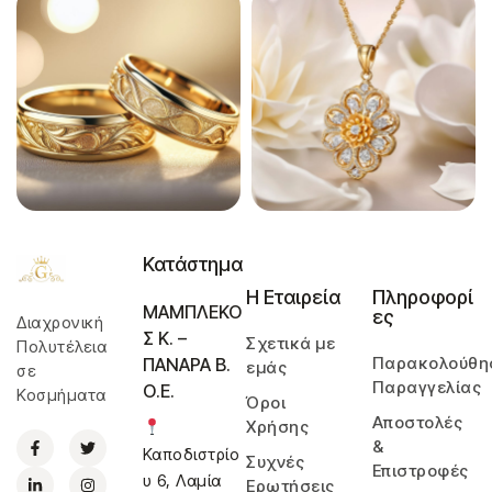
Κατάστημα
Η Εταιρεία
Πληροφορί
ΜΑΜΠΛΕΚΟ
ες
Διαχρονική
Σ Κ. –
Σχετικά με
Πολυτέλεια
Παρακολούθη
ΠΑΝΑΡΑ Β.
εμάς
σε
Παραγγελίας
Ο.Ε.
Κοσμήματα
Όροι
Αποστολές
Χρήσης
&
Καποδιστρίο
Συχνές
Επιστροφές
υ 6, Λαμία
Ερωτήσεις