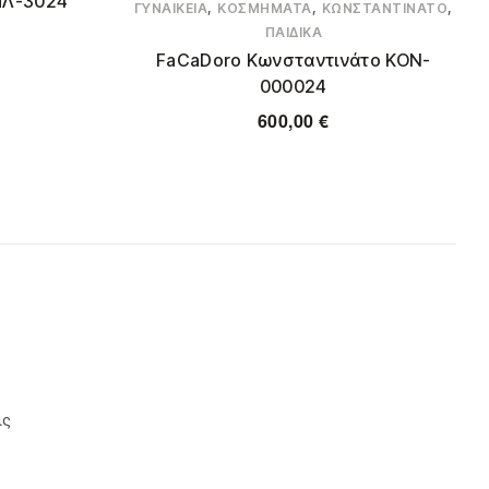
ΜΛ-3024
,
,
,
ΓΥΝΑΙΚΕΊΑ
ΚΟΣΜΉΜΑΤΑ
ΚΩΝΣΤΑΝΤΙΝΆΤΟ
ΠΑΙΔΙΚΆ
FaCaDoro Κωνσταντινάτο KON-
000024
600,00
€
ις