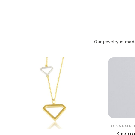
Our jewelry is made
ΚΟΣΜΉΜΑΤ
Κωνστα