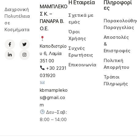
Η Εταιρεία
Πληροφορί
ΜΑΜΠΛΕΚΟ
ες
Διαχρονική
Σ Κ. –
Σχετικά με
Πολυτέλεια
Παρακολούθη
ΠΑΝΑΡΑ Β.
εμάς
σε
Παραγγελίας
Ο.Ε.
Κοσμήματα
Όροι
Αποστολές
Χρήσης
&
Καποδιστρίο
Συχνές
Επιστροφές
υ 6, Λαμία
Ερωτήσεις
Πολιτική
351 00
Επικοινωνία
Απορρήτου
+30 2231
031920
Τρόποι
Πληρωμής
kbmampleko
s@gmail.co
m
Δευ–Σαβ:
8:00 – 14:00