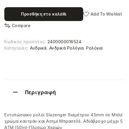
Προσθήκη στο καλάθι
Add To Wishlist
Compare
Κωδικός προϊόντος:
2400000016524
Κατηγορίες:
Ανδρικά
,
Ανδρικά Ρολόγια
,
Ρολόγια
Περιγραφή
Εντυπώσιακο ρολόι Slazenger διαμέτρου 45mm σε Μπλέ
χρώμα καντράν και Ασημί Μπρασελέ. Αδιάβροχο μέχρι 5
ATM (50m)-Πλύσιμο Χεριών