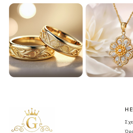
Η Ε
Σχε
Όρο