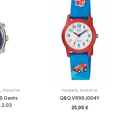
,
,
ΡΟΛΌΓΙΑ
ΠΑΙΔΙΚΆ
ΡΟΛΌΓΙΑ
S Gents
Q&Q VR99J004Y
.2.03
25,00
€