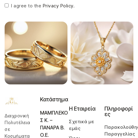
I agree to the
Privacy Policy.
Κατάστημα
Η Εταιρεία
Πληροφορί
ΜΑΜΠΛΕΚΟ
ες
Διαχρονική
Σ Κ. –
Σχετικά με
Πολυτέλεια
Παρακολούθη
ΠΑΝΑΡΑ Β.
εμάς
σε
Παραγγελίας
Ο.Ε.
Κοσμήματα