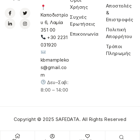
Όροι
Αποστολές
Χρήσης
&
Καποδιστρίο
Συχνές
Επιστροφές
υ 6, Λαμία
Ερωτήσεις
Πολιτική
351 00
Επικοινωνία
Απορρήτου
+30 2231
031920
Τρόποι
Πληρωμής
kbmampleko
s@gmail.co
m
Δευ–Σαβ:
8:00 – 14:00
Copyright © 2025
SAFEDATA
. All Rights Reserved