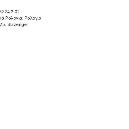
6324.2.02
κά Ρολόγια
,
Ρολόγια
025
,
Slazenger