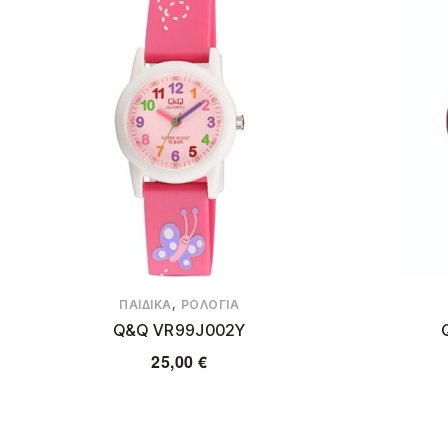
,
ΠΑΙΔΙΚΆ
ΡΟΛΌΓΙΑ
Q&Q VR99J002Y
25,00
€