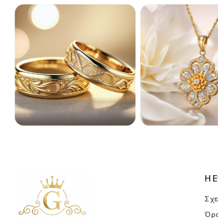
Η Ε
Σχε
Όρο