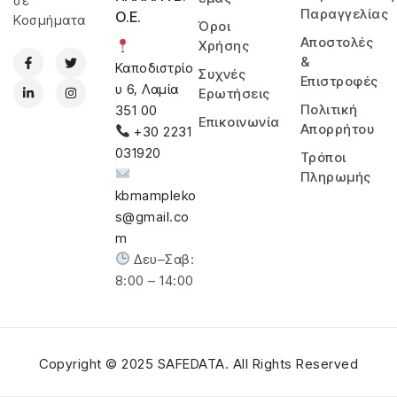
σε
Παραγγελίας
Ο.Ε.
Κοσμήματα
Όροι
Αποστολές
Χρήσης
&
Καποδιστρίο
Συχνές
Επιστροφές
υ 6, Λαμία
Ερωτήσεις
Πολιτική
351 00
Επικοινωνία
Απορρήτου
+30 2231
031920
Τρόποι
Πληρωμής
kbmampleko
s@gmail.co
m
Δευ–Σαβ:
8:00 – 14:00
Copyright © 2025
SAFEDATA
. All Rights Reserved