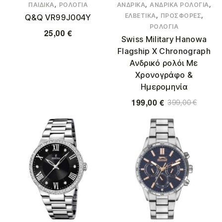
,
,
,
ΠΑΙΔΙΚΆ
ΡΟΛΌΓΙΑ
ΑΝΔΡΙΚΆ
ΑΝΔΡΙΚΆ ΡΟΛΌΓΙΑ
,
,
ΕΛΒΕΤΙΚΆ
ΠΡΟΣΦΟΡΈΣ
Q&Q VR99J004Y
ΡΟΛΌΓΙΑ
25,00
€
Swiss Military Hanowa
Flagship X Chronograph
Ανδρικό ρολόι Με
Χρονογράφο &
Ημερομηνία
199,00
€
399,00
€