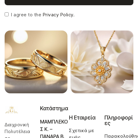
I agree to the
Privacy Policy.
Κατάστημα
Η Εταιρεία
Πληροφορί
ΜΑΜΠΛΕΚΟ
ες
Διαχρονική
Σ Κ. –
Σχετικά με
Πολυτέλεια
Παρακολούθη
ΠΑΝΑΡΑ Β.
εμάς