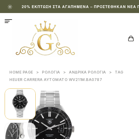
20% ΈΚΠΤΩΣΗ ΣΤΑ ΑΓΑΠΗΜΈΝΑ – ΠΡΟΣΤΈΘΗΚΑΝ ΝΈΑ ΠΡΟ
HOME PAGE
>
ΡΟΛΌΓΙΑ
>
ΑΝΔΡΙΚΆ ΡΟΛΌΓΙΑ
>
TAG
HEUER CARRERA ΑΥΤΌΜΑΤΟ WV211M.BA0787